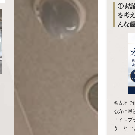
① 結
を考
んな
名古屋で補
る方に最
「インプ
うことで