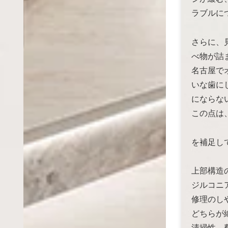
ラブルに
さらに、
べ物が詰
名古屋で
いな歯に
にならな
この点は
を補足し
上部構造
ジルコニ
修理のし
どちらが
清掃性、