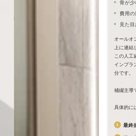
骨が少
費用の
見た目
オールオ
上に連結
この人工
インプラ
分です。
補綴主導
具体的に
最終