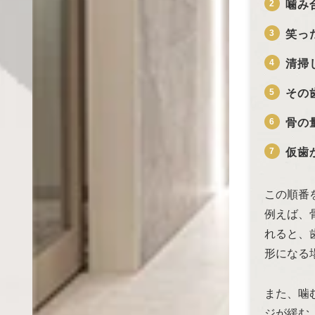
噛み
笑っ
清掃
その
骨の
仮歯
この順番
例えば、
れると、
形になる
また、噛
ジが緩む