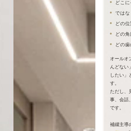
どこに
ではな
どの位
どの角
どの歯
オールオ
んどない
したい」
す。
ただし、
事、会話
です。
補綴主導