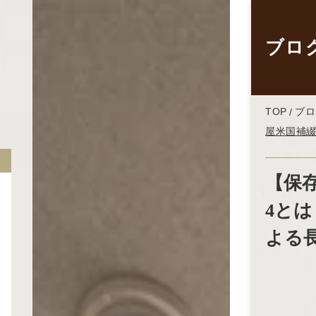
ブロ
TOP
ブロ
屋米国補
【保
4と
よる