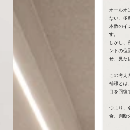
オールオ
ない、多
本数のイ
す。
しかし、
ントの位
せ、見た
この考え
補綴とは
目を回復
つまり、
合、判断