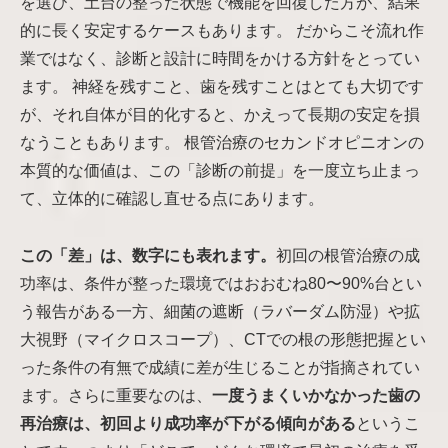
を選び、土台の整った状態で機能を回復した方が、結果
的に長く安定するケースもあります。 だからこそ流れ作
業ではなく、診断と設計に時間をかける方針をとってい
ます。 神経を残すこと、歯を残すことはとても大切です
が、それ自体が目的化すると、かえって長期の安定を損
なうこともあります。 根管治療のセカンドオピニオンの
本質的な価値は、この「診断の前提」を一度立ち止まっ
て、立体的に確認し直せる点にあります。
この「差」は、数字にも表れます。
初回の根管治療の成
功率は、条件が整った環境ではおおむね80〜90%台とい
う報告がある一方、細菌の遮断（ラバーダム防湿）や拡
大視野（マイクロスコープ）、CTでの根の形態把握とい
った条件の有無で成績に差が生じることが指摘されてい
ます。さらに重要なのは、
一度うまくいかなかった歯の
再治療は、初回より成功率が下がる傾向がある
というこ