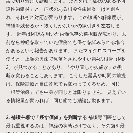
葉で切り分けて診断します。 たとえば「症状のある不可
逆性歯髄炎」と「症状のある根尖性歯周炎」は区別さ
れ、それぞれ対応が変わります。 この診断の解像度が、
神経を残せるか・抜くしかないかの線引きを左右しま
す。 近年はMTAを用いた歯髄保存の選択肢が広がり、以
前なら神経を取っていた症例でも保存を試みられる場合
があるという報告があります。 またマイクロスコープを
使うと、上顎の奥歯で見落とされやすい第4の根管（MB
2）が見つかることがあり、「やり直しか抜歯か」の判
断が変わることもあります。 こうした器具や時間の前提
は、保険診療と自由診療でも変わってくるため、同じ
「根管治療」でも中身が同じとは限りません。 見えてい
る情報量が変われば、同じ歯でも結論は動きます。
2. 補綴主導で「残す価値」を判断する
補綴専門医として
最も重視するのは、神経の状態だけでなく、その歯を最