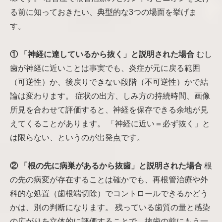
る前に知っておきたい、典型的な3つの場面を挙げま
す。
① 「神経に達しているから抜く」と説明された場合
むし
歯が神経に近いことは事実でも、炎症が元に戻る範囲
（可逆性）か、後戻りできない段階（不可逆性）かで結
論は変わります。 症状の出方、しみ方の持続時間、画像
所見を合わせて評価すると、神経を保存できる余地が見
えてくることがあります。 「神経に近い＝必ず抜く」と
は限らない、というのが出発点です。
② 「根の先に病巣があるから抜歯」と説明された場合
根
の先の病変が存在することは確かでも、再根管治療や外
科的な処置（歯根端切除）でコントロールできるかどう
かは、別の判断になります。 残っている歯質の量と感染
の広がりを立体的に評価することで、抜歯の前にもう一