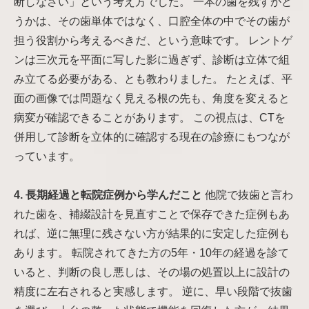
断しなさい」という考え方でした。 一本の歯を残すかど
うかは、その歯単体ではなく、口腔全体の中でその歯が
担う役割から考えるべきだ、という意味です。 レントゲ
ンは三次元を平面に写した影に過ぎず、診断は立体で組
み立てる必要がある、とも教わりました。 たとえば、平
面の画像では問題なく見える根の先も、角度を変えると
病変が確認できることがあります。 この視点は、CTを
併用して診断を立体的に確認する現在の診療にもつなが
っています。
4. 長期経過と転院症例から学んだこと
他院で抜歯と言わ
れた歯を、補綴設計を見直すことで保存できた症例もあ
れば、逆に無理に残さない方が結果的に安定した症例も
あります。 転院されてきた方の5年・10年の経過を診て
いると、判断の良し悪しは、その場の処置以上に設計の
精度に左右されると実感します。 逆に、早い段階で抜歯