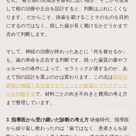
せん。 被せ物の完成形を最初に思い描き、そこから逆算
して根の治療や土台を設計すると、判断はぶれにくくな
ります。 だからこそ、抜歯を避けることそのものを目的
にするのではなく、残した歯が長く働けるかどうかまで
含めて判断します。
そして、神経の治療が終わったあとに「何を被せるか」
も、歯の寿命を左右する判断です。残った歯質の量やフ
ェルールの条件によって、セラミックが適するのか、あ
えて別の設計を選ぶのかは変わります。この点は
根管治
療後の補綴｜名古屋でセラミックか銀歯かプラスチック
かを判断する
で、材料ごとの向き不向きと費用の考え方
まで整理しています。
3. 指導医から受け継いだ診断の考え方
研修時代、指導医
から繰り返し教わったのは「歯ではなく、患者さんを診