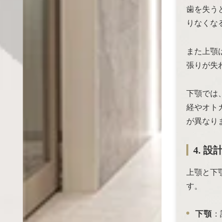
歯を失う
りなくな
また上顎
張りが失
下顎では
経やオト
が異なり
4. 
上顎と下
す。
下顎
：