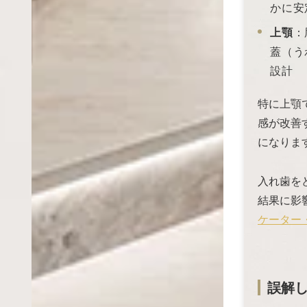
かに安
上顎
：
蓋（う
設計
特に上顎
感が改善
になりま
入れ歯を
結果に影
ケーター
誤解