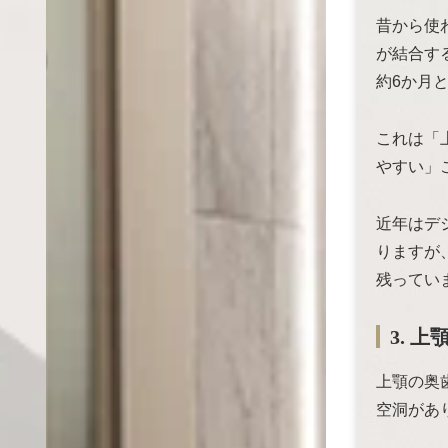
昔から使
が結合す
約6か月
これは「
やすい」
近年はデ
りますが
残ってい
3. 
上顎の奥
空洞があ