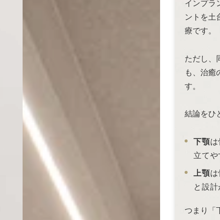
インプラ
ントを土
療です。
ただし、
も、治癒
す。
結論をひ
下顎
は
立てや
上顎
は
と設計
つまり「