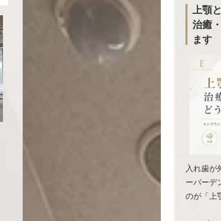
上顎
治癒
ます
入れ歯が
ーバーデ
のが「上