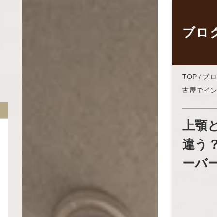
ブロ
TOP
ブロ
古屋でイ
上顎
違う
ーバ