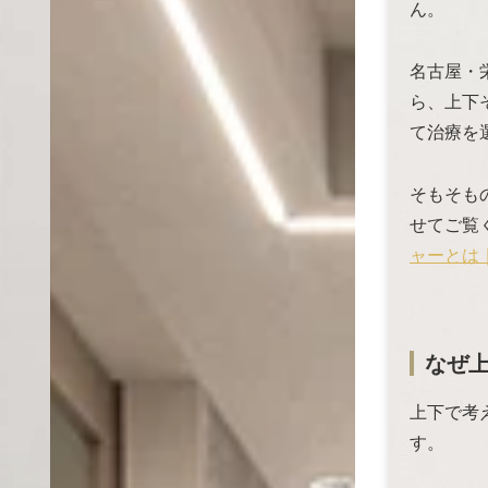
ん。
名古屋・
ら、上下
て治療を
そもそも
せてご覧
ャーとは
なぜ
上下で考
す。