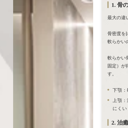
1. 
最大の違
骨密度を
軟らかい
軟らかい
固定）が
す。
下顎：
上顎：
にくい
2. 