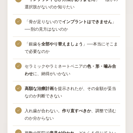
選択肢がないのか知りたい
「骨が足りないので
インプラントはできません
」
──別の見方はないのか
「銀歯を
全部やり替えましょう
」──本当にそこま
で必要なのか
セラミックやラミネートベニアの
色・形・噛み合
わせ
に、納得がいかない
高額な治療計画
を提示されたが、その金額が妥当
なのか判断できない
入れ歯が合わない。
作り直すべきか
、調整で済む
のか分からない