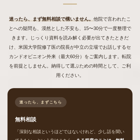
てみる」だけでも構いません。
米国大学院で補綴学を修了した院長
迷ったら、まず無料相談で構いません。
他院で言われたこ
まずは無料相談OK／オンライン対応
紹介状なしでもご相談OK
とへの疑問も、漠然とした不安も、15〜30分で一度整理で
完全予約制・個室対応
中立の立場（転院を前提としない）
きます。じっくり資料を読み解く必要が出てきたときだ
け、米国大学院修了医の院長が中立の立場でお話しするセ
カンドオピニオン外来（最大60分）をご案内します。転院
を前提としません。納得して選ぶための時間として、ご利
用ください。
迷ったら、まずこちら
無料相談
「深刻な相談というほどではないけれど、少し話を聞い