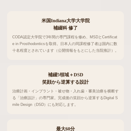
米国Indiana大学大学院
補綴科 修了
CODA認定大学院で3年間の専門課程を修め、MSDとCertificat
e in Prosthodonticsを取得。日本人の同課程修了者は国内に数
十名程度とされています（公開情報をもとにした当院推計）。
補綴5領域＋DSD
笑顔から逆算する設計
治療計画・インプラント・被せ物・入れ歯・審美治療を横断す
る「治療設計」の専門家。完成後の笑顔から逆算するDigital S
mile Design（DSD）にも対応します。
最大60分