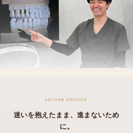
名古屋・伏見
その診断に、
SECOND OPINION
「もう一つの視点」を。
迷いを抱えたまま、進まないため
米国で補綴を学んだ院長が、中立の立場で治療方針
抜く前に、削る前に。
に。
を一緒に整理します。まずは無料相談で「軽く聞い
米国大学院修了医のセカンドオピニオン