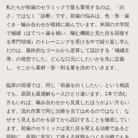
私たちが前歯のセラミックで最も重視するのは、「白
さ」ではなく「診断」です。前歯の悩みは、色・形・歯
ぐき・噛み合わせが複雑に絡んでいます。米国の大学院
で補綴（ほてつ＝歯を補い、噛む機能と見た目を回復す
る専門領域）のトレーニングを受ける中で繰り返し学ん
だのは、最終的なゴールから逆算して設計する「補綴主
導」の発想でした。どんな口元にしたいかを先に定義
し、そこから素材・形・削る量を決めていきます。
臨床の現場では、同じ「前歯を白くしたい」という相談
でも、原因も最適解も一人ひとり違います。1本で済む
方もいれば、噛み合わせから見直したほうがよい方もい
ます。流れ作業で同じ治療を当てはめるのではなく、な
ぜそう見えるのかを診てから設計することを徹底してい
ます。前歯のセラミックは見た目を変える治療であると
同時に、長期に安定して使える状態をつくる治療でもあ