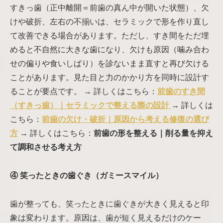
すきっ歯（正中離開＝前歯の真ん中が開いた状態）、欠
けや破折、左右の不揃いは、セラミックで形を作り直し
て改善できる場合があります。ただし、すき間をただ埋
めると不自然に大きな歯になり、欠けも原因（噛み合わ
せの偏りや食いしばり）を診ないまま直すと再び欠ける
ことがあります。見た目と力のかかり方を同時に設計す
ることが要点です。 → 詳しくはこちら：
前歯のすき間
（すきっ歯）｜セラミックで整える際の設計
→ 詳しくは
こちら：
前歯の欠け・破折｜原因から考える修復の選び
方
→ 詳しくはこちら：
前歯の形を整える｜削る量を抑え
て調和させる考え方
④ 笑ったときの歯ぐき（ガミースマイル）
歯が整っても、笑ったときに歯ぐきが大きく見えると印
象は変わります。原因は、歯が短く見えるだけのケー