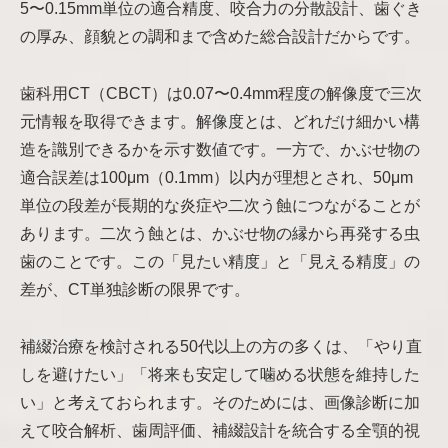
5〜0.15mm単位の適合精度、咬合力の分散設計、歯ぐき
の厚み、顔貌との調和まで含めた総合設計だからです。
歯科用CT（CBCT）は0.07〜0.4mm程度の解像度で三次
元情報を取得できます。解像度とは、どれだけ細かい構
造を識別できるかを示す数値です。一方で、かぶせ物の
適合誤差は100μm（0.1mm）以内が理想とされ、50μm
単位の段差が長期的な炎症や二次う蝕につながることが
あります。二次う蝕とは、かぶせ物の縁から再発する虫
歯のことです。この「見たい精度」と「見える精度」の
差が、CT単独診断の限界です。
補綴治療を検討される50代以上の方の多くは、「やり直
しを避けたい」「将来も安定して噛める状態を維持した
い」と考えておられます。そのためには、画像診断に加
えて咬合解析、歯周評価、補綴設計を統合する全顎的視