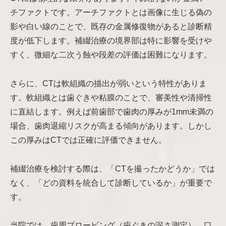
チファクトです。アーチファクトとは画像に生じる偽の
影や白い線のことで、既存の金属修復物があると診断精
度が低下します。補綴治療の境界部は特に影響を受けや
すく、微細な二次う蝕や段差の評価は困難になります。
さらに、CTは軟組織の描出が弱いという特性がありま
す。軟組織とは歯ぐきや粘膜のことで、審美性や清掃性
に直結します。例えば前歯部で歯肉の厚みが1mm未満の
場合、歯肉退縮リスクが高まる傾向があります。しかし
この厚みはCTでは正確に評価できません。
補綴治療を検討する際は、「CTを撮ったかどうか」では
なく、「どの資料を統合して診断しているか」が重要で
す。
当院では、歯周プロービング（歯ぐきの深さ測定）、口