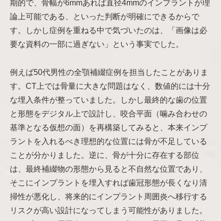
期的で、骨幅が6mmあれば直径4mmのインプラントが理
論上可能である、といった判断が明確にできるからで
す。しかし症例を重ねる中で気づいたのは、「画像は必
要な資料の一部に過ぎない」という事実でした。
例えば50代男性の全顎補綴症例を担当したことがありま
す。CT上では骨量に大きな問題はなく、数値的には十分
な埋入条件が整っていました。しかし最終的な歯の位置
と形態をデジタル上で設計し、咬合平面（噛み合わせの
基準となる仮想の面）を再構築してみると、本来インプ
ラントを入れるべき理想的な位置には骨が不足している
ことが分かりました。逆に、骨が十分に存在する部位
は、最終補綴物の形態から見ると不自然な位置であり、
そこにインプラントを埋入すれば歯冠形態が長くなり清
掃性が悪化し、将来的にインプラント周囲炎へ移行する
リスクが高い設計になってしまう可能性がありました。