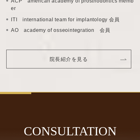
ACP american academy of prosthodontics memb
er
ITI international team
for implantology 会員
AO academy of
osseointegration 会員
院長紹介を見る
CONSULTATION