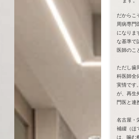
ます。
だからこ
周病専門
になりま
な基準で
医師のこ
ただし歯
科医師全
実情です
が、再生
門医と連
名古屋・
補綴（ほ
は、噛む