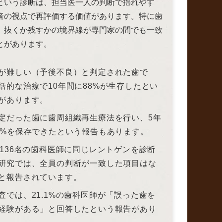
という診断は、担当医一人の判断で揺れやす
者の視点で再評価する価値があります。特に歯
、抜くか残すかの境界線が専門家の間でも一致
とがあります。
が難しい（予後不良）と判定された歯で
括的な治療で10年間に88%が生存したとい
があります。
定だった歯に歯周組織再生療法を行い、5年
2%を保存できたという報告もあります。
国136名の歯科医師に同じレントゲンを診断
研究では、全員の判断が一致した項目はな
と報告されています。
査では、21.1%の歯科医師が「誤った歯を
経験がある」と回答したという報告があり