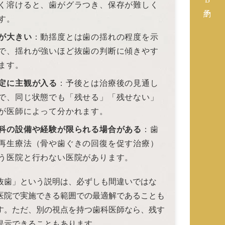
く溶けると、歯がグラつき、保存が難しく
す。
が大きい
：動揺度とは歯の揺れの程度を示
で、揺れが強いほど抜歯の判断に傾きやす
ます。
定に主観が入る
：予後とは治療後の見通し
で、同じ状態でも「残せる」「残せない」
が医師によって分かれます。
科の設備や経験が限られる場合がある
：歯
再生療法（骨や歯ぐきの回復を促す治療）
う医院と行わない医院があります。
抜歯」という説明は、必ずしも間違いではな
医院で実施できる範囲での最適解であることも
す。ただ、別の視点を持つ歯科医師なら、残す
提示できることもあります。