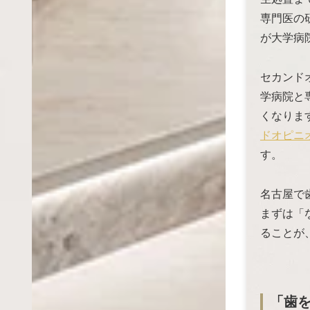
専門医の
が大学病
セカンド
学病院と
くなりま
ドオピニ
す。
名古屋で
まずは「
ることが
「歯