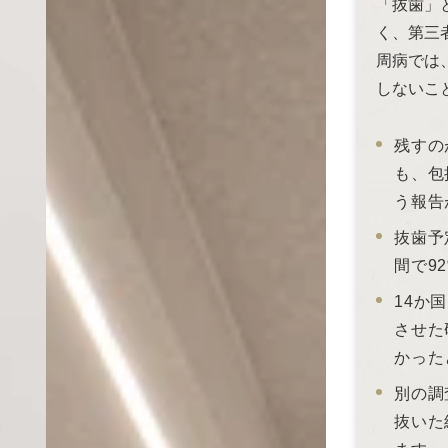
「抜歯」
く、第三
周病では
しないこ
残すの
も、包
う報告
抜歯予
間で9
14か
させた
かった
別の調
抜いた