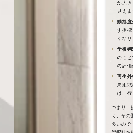
が大き
見えま
動揺度
す指標
くなり
予後判
のこと
の評価
再生外
周組織
は、行
つまり「
く、その
多いので
選択肢を