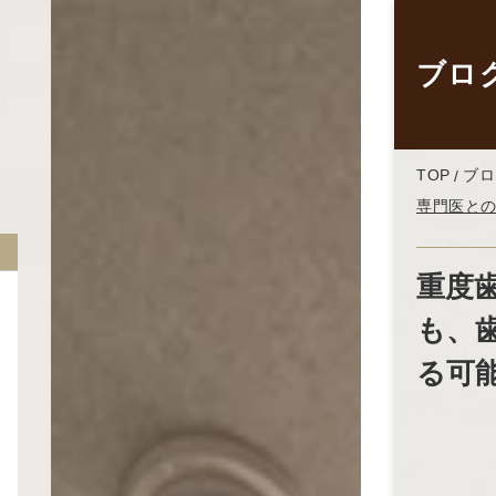
ブロ
TOP
ブロ
専門医と
重度
も、
る可