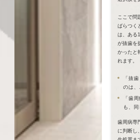
ここで問
ばらつく
は、ある
が抜歯を
かったと
れます。
「抜歯
のは、
「歯周
も、同
歯周病専
に判断し
生処置ま