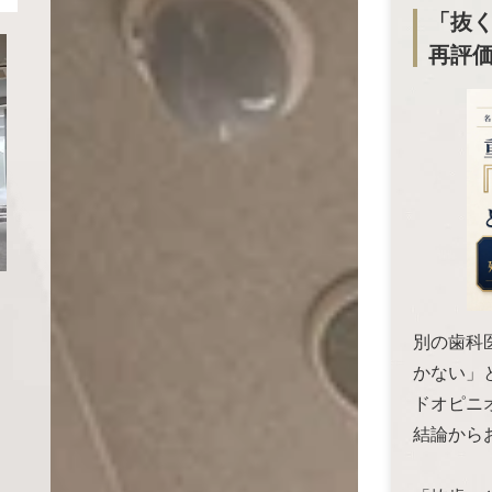
「抜
再評
別の歯科
かない」
ドオピニ
結論から