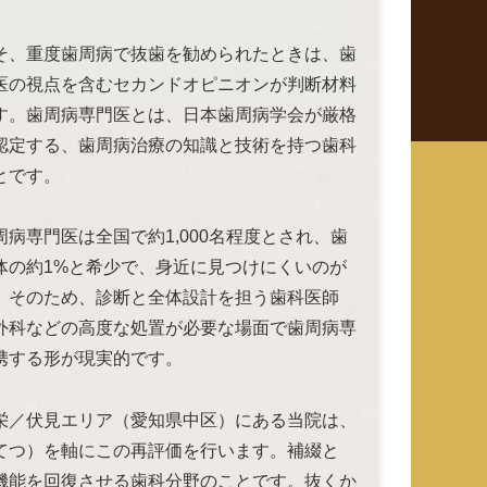
そ、重度歯周病で抜歯を勧められたときは、歯
医の視点を含むセカンドオピニオンが判断材料
す。歯周病専門医とは、日本歯周病学会が厳格
認定する、歯周病治療の知識と技術を持つ歯科
とです。
周病専門医は全国で約1,000名程度とされ、歯
体の約1%と希少で、身近に見つけにくいのが
。そのため、診断と全体設計を担う歯科医師
外科などの高度な処置が必要な場面で歯周病専
携する形が現実的です。
栄／伏見エリア（愛知県中区）にある当院は、
てつ）を軸にこの再評価を行います。補綴と
機能を回復させる歯科分野のことです。抜くか