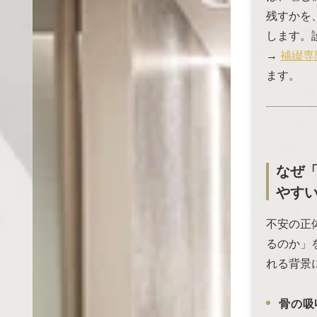
残すかを
します。
→
補綴専
ます。
なぜ
やす
不安の正
るのか」
れる背景
骨の吸