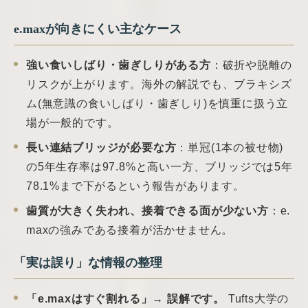
e.maxが向きにくい主なケース
強い食いしばり・歯ぎしりがある方
：破折や脱離の
リスクが上がります。海外の解説でも、ブラキシズ
ム(無意識の食いしばり・歯ぎしり)を慎重に扱う立
場が一般的です。
長い連結ブリッジが必要な方
：単冠(1本の被せ物)
の5年生存率は97.8%と高い一方、ブリッジでは5年
78.1%まで下がるという報告があります。
歯質が大きく失われ、接着できる面が少ない方
：e.
maxの強みである接着が活かせません。
「実は誤り」な情報の整理
「e.maxはすぐ割れる」→ 誤解です。
Tufts大学の