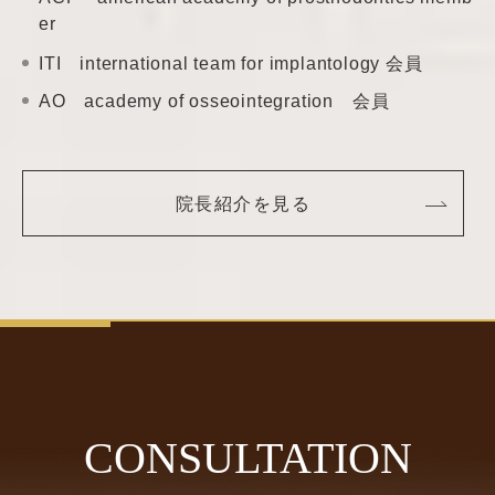
er
ITI international team
for implantology 会員
AO academy of
osseointegration 会員
院長紹介を見る
CONSULTATION