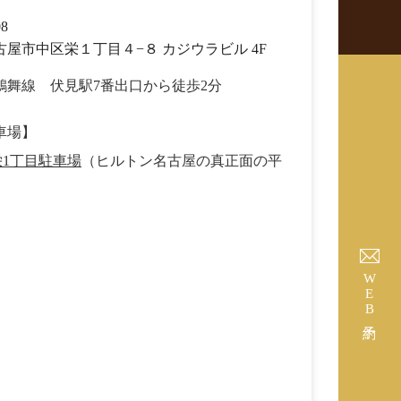
008
屋市中区栄１丁目４−８ カジウラビル 4F
鶴舞線 伏見駅7番出口から徒歩2分
車場】
 栄1丁目駐車場
（ヒルトン名古屋の真正面の平
）
WEB予約