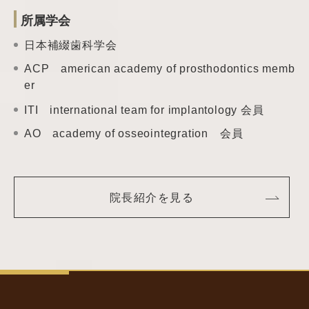
所属学会
日本補綴歯科学会
ACP american academy of prosthodontics memb
er
ITI international team
for implantology 会員
AO academy of
osseointegration 会員
院長紹介を見る