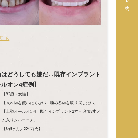
見る
歯はどうしても嫌だ…既存インプラント
ールオン4症例】
【82歳・女性】
入れ歯を使いたくない、噛める歯を取り戻したい】
：【上顎オールオン4（既存インプラント1本＋追加3本／
ーム入りジルコニア）】
【約9ヶ月／320万円】