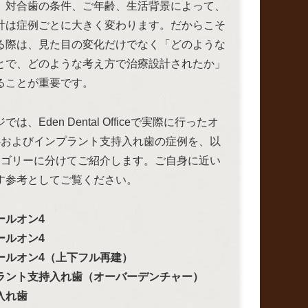
、対合歯の条件、ご年齢、生活背景によって、
計は症例ごとに大きく変わります。だからこそ
る際は、見た目の変化だけでなく「どのような
とで、どのような考え方で治療設計されたか」
ることが重要です。
は、Eden Dental Officeで実際に行ったオ
4およびインプラント支持入れ歯の症例を、以
テゴリーに分けてご紹介します。ご自身に近い
す参考としてご覧ください。
ールオン4
ールオン4
ールオン4（上下フル再建）
ラント支持入れ歯（オーバーデンチャー）
の入れ歯