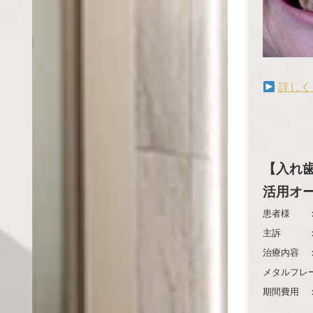
詳しく
【入れ
活用オ
患者様 ：
主訴 ：【
治療内容 
メタルフレ
期間費用 ：