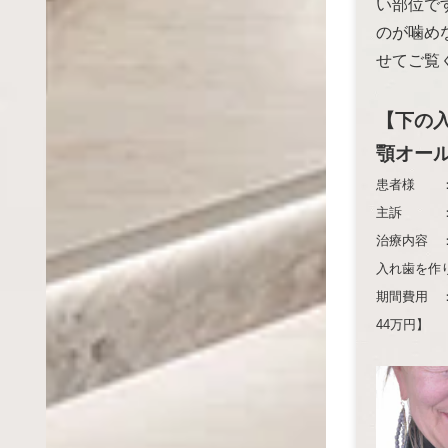
い部位で
のが噛め
せてご覧
【下の
顎オー
患者様 
主訴 ：【
治療内容 
入れ歯を作
期間費用 ：
44万円】