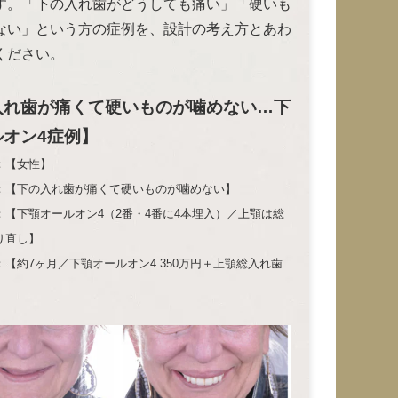
す。「下の入れ歯がどうしても痛い」「硬いも
ない」という方の症例を、設計の考え方とあわ
ください。
入れ歯が痛くて硬いものが噛めない…下
ルオン4症例】
：【女性】
下の入れ歯が痛くて硬いものが噛めない】
：【下顎オールオン4（2番・4番に4本埋入）／上顎は総
り直し】
【約7ヶ月／下顎オールオン4 350万円＋上顎総入れ歯