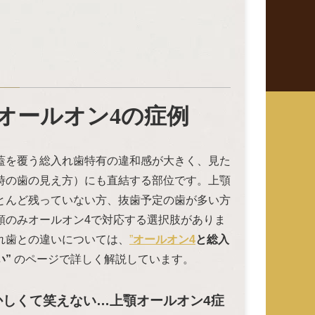
オールオン4の症例
蓋を覆う総入れ歯特有の違和感が大きく、見た
時の歯の見え方）にも直結する部位です。上顎
とんど残っていない方、抜歯予定の歯が多い方
顎のみオールオン4で対応する選択肢がありま
れ歯との違いについては、
”
オールオン4
と総入
い”
のページで詳しく解説しています。
かしくて笑えない…上顎オールオン4症