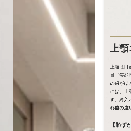
上顎
上顎は口
目（笑顔
の歯がほ
には、上
す。総入
れ歯の違
【恥ず