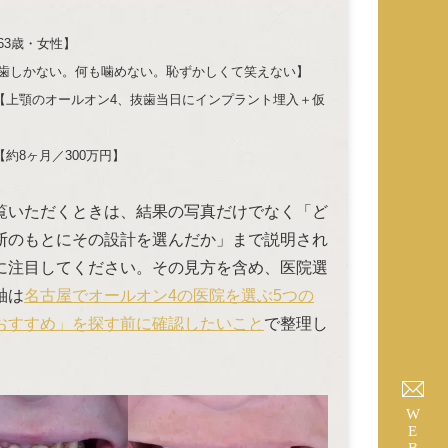
63歳・女性】
前歯しかない。何も噛めない。恥ずかしくて笑えない】
【上顎のオールオン4、抜歯当日にインプラント埋入＋仮
約8ヶ月／300万円】
覧いただくときは、結果の写真だけでなく「ど
断のもとにその設計を選んだか」まで説明され
に注目してください。その見方を含め、医院選
軸は
名古屋でオールオン4の医院を選ぶ5つの
おすすめ」を探す前に確認したいこと
で整理し
。
WEB予約