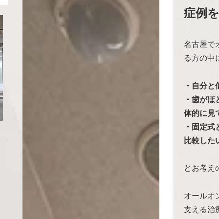
症例
名古屋でオ
る方の中
・自分と
・歯がほ
体的に見
・固定式
比較した
とお考え
オールオ
支える治