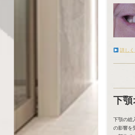
詳しく
下顎
下顎の総
の影響を