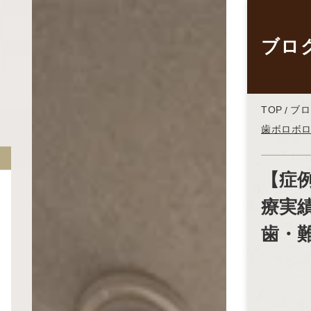
ブロ
TOP
ブロ
歯ボロボ
【症
療実
歯・