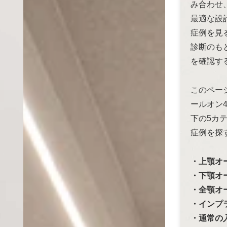
み合わせ
最適な設
症例を見
診断のも
を確認す
このページで
ールオン
下の5カ
症例を探
・上顎オ
・下顎オ
・全顎オ
・インプ
・通常