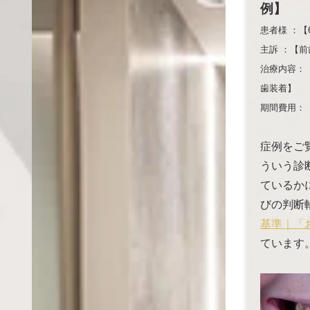
例】
患者様 ：【
主訴 ：【
治療内容：
歯装着】
期間費用：【
症例をご
ういう診
ているか
びの判断
基準｜「
ています