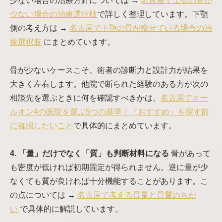
少ない場合の治療方針については →
名古屋で上顎の骨が
少ない場合の治療選択肢
で詳しく整理しています。下顎
側の考え方は →
名古屋で下顎の骨が痩せている場合の治
療選択肢
にまとめています。
骨が少ないケースこそ、術者の診断力と設計力が結果を
大きく左右します。他院で断られた経験のある方が次の
相談先を選ぶときに何を確認すべきかは、
名古屋でオー
ルオン4の医院を選ぶ5つの基準｜「おすすめ」を探す前
に確認したいこと
で具体的にまとめています。
4. 「量」だけでなく「質」も判断材料になる
骨があって
も密度が低ければ初期固定が得られません。逆に量が少
なくても質が良ければ十分機能することがあります。こ
の点については →
名古屋で考える骨量と骨質のちが
い
で具体的に解説しています。