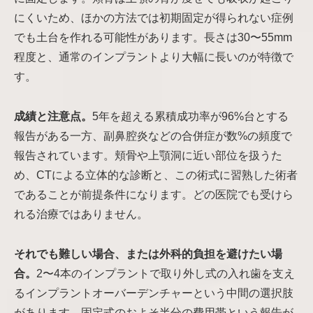
にくいため、ほかの方法では初期固定が得られない症例
でも土台を作れる可能性があります。長さは30〜55mm
程度と、通常のインプラントより大幅に長いのが特徴で
す。
成績と注意点。
5年を超える累積成功率が96%台とする
報告がある一方、副鼻腔炎などの合併症が数%の頻度で
報告されています。頬骨や上顎洞に近い部位を扱うた
め、CTによる立体的な診断と、この術式に習熟した術者
であることが前提条件になります。どの医院でも受けら
れる治療ではありません。
それでも難しい場合、または外科的負担を避けたい場
合。
2〜4本のインプラントで取り外し式の入れ歯を支え
るインプラントオーバーデンチャーという中間の選択肢
があります。固定式のおよそ半分の費用帯という報告が