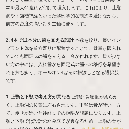
本を最大45度ほど傾けて埋入します。これにより、上顎
洞や下歯槽神経といった解剖学的な制約を避けながら、
前方の密度の高い骨を主軸に使えます。
2. 4本で12本分の歯を支える設計
本数を絞り、長いイン
プラント体を前方寄りに配置することで、骨量が限られ
ていても固定式の歯を支える土台が作れます。骨が少な
い方の中には、入れ歯から固定式の歯への移行を希望さ
れる方も多く、オールオン4はその橋渡しとなる選択肢
です。
3. 上顎と下顎で考え方が異なる
上顎は骨密度が柔らか
く、上顎洞の位置に左右されます。下顎は骨が硬い一方
で、痩せが進むと神経までの距離が問題になります。上
顎と下顎では設計の組み立てが異なるため、上顎の骨が