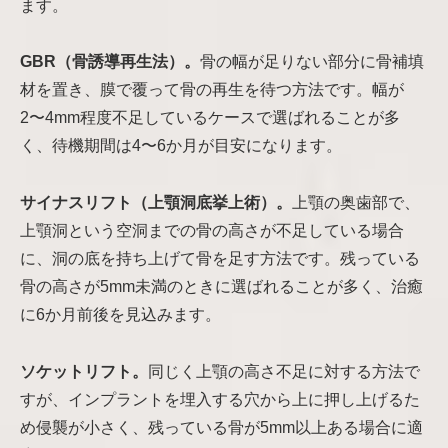
ます。
GBR（骨誘導再生法）。
骨の幅が足りない部分に骨補填
材を置き、膜で覆って骨の再生を待つ方法です。幅が
2〜4mm程度不足しているケースで選ばれることが多
く、待機期間は4〜6か月が目安になります。
サイナスリフト（上顎洞底挙上術）。
上顎の奥歯部で、
上顎洞という空洞までの骨の高さが不足している場合
に、洞の底を持ち上げて骨を足す方法です。残っている
骨の高さが5mm未満のときに選ばれることが多く、治癒
に6か月前後を見込みます。
ソケットリフト。
同じく上顎の高さ不足に対する方法で
すが、インプラントを埋入する穴から上に押し上げるた
め侵襲が小さく、残っている骨が5mm以上ある場合に適