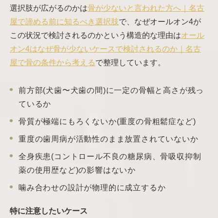
選択肢が広がるのかは
骨が少ないと言われた方へ｜名古
屋で諦める前に知るべき選択肢
で、なぜオールオン4が
この状況で検討されるのかという構造的な理由は
オール
オン4はなぜ骨が少ないケースで検討されるのか｜名古
屋で骨の条件から考える
で整理しています。
前方部(犬歯〜犬歯の間)に一定の骨幅と高さが残っ
ているか
骨質が極端にもろくないか(重度の骨粗鬆症など)
重度の歯周病が活動性のまま放置されていないか
全身疾患(コントロール不良の糖尿病、骨吸収抑制
薬の使用歴など)の影響はないか
噛み合わせの設計が物理的に成立するか
特に注意したいケース