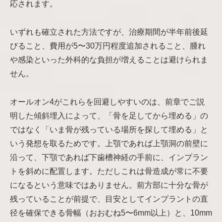
応されます。
いずれも確立された方法ですが、治療期間が半年前後延
びること、費用が5〜30万円程度追加されること、腫れ
や感染といった外科的な負担が増えることは避けられま
せん。
オールオン4がこれらを回避しやすいのは、前章でご説
明した傾斜埋入によって、「骨を足してから埋める」の
ではなく「いま骨が残っている場所を探して埋める」と
いう発想を取るためです。上顎であれば上顎洞の前壁に
沿って、下顎であれば下歯槽神経の手前に、インプラン
トを斜めに配置します。ただしこれは骨造成が常に不要
になるという意味ではありません。前方部に十分な骨が
残っていることが前提で、目安としてインプラントの直
径を確保できる骨幅（おおむね5〜6mm以上）と、10mm