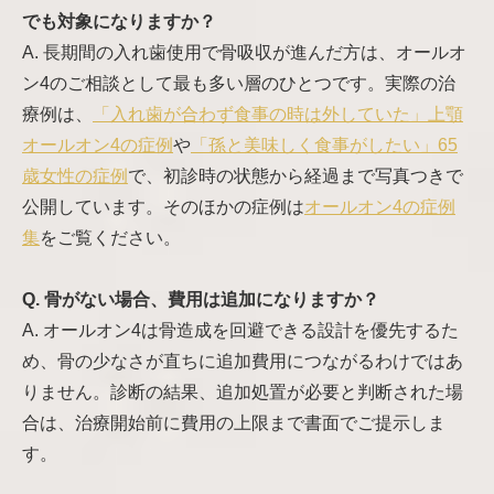
でも対象になりますか？
A. 長期間の入れ歯使用で骨吸収が進んだ方は、オールオ
ン4のご相談として最も多い層のひとつです。実際の治
療例は、
「入れ歯が合わず食事の時は外していた」上顎
オールオン4の症例
や
「孫と美味しく食事がしたい」65
歳女性の症例
で、初診時の状態から経過まで写真つきで
公開しています。そのほかの症例は
オールオン4の症例
集
をご覧ください。
Q. 骨がない場合、費用は追加になりますか？
A. オールオン4は骨造成を回避できる設計を優先するた
め、骨の少なさが直ちに追加費用につながるわけではあ
りません。診断の結果、追加処置が必要と判断された場
合は、治療開始前に費用の上限まで書面でご提示しま
す。