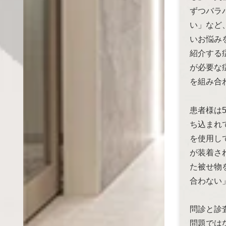
ずつバラ
い」など
いお悩み
紹介する
が必要な
を組み合
患者様は
ち込まれ
を使用し
が装着さ
た被せ物
合わない
問診と診
問題では