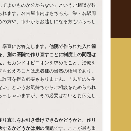
してよいものか分からない」というご相談が数
られます。名古屋市内はもちろん、栄・名駅周
めの方や、市外からお越しになる方もいらっし
。
、率直にお答えします。
他院で作られた入れ歯
を、別の医院で作り直すことに制度上の問題は
ん。
セカンドオピニオンを求めること、治療を
院を変えることは患者様の当然の権利であり、
に許可を得る必要もありません。「以前の先生
ない」というお気持ちからご相談をためらわれ
らっしゃいますが、その必要はないとお伝えし
。
作り直しをお引き受けできるかどうかと、作り
決するかどうかは別の問題
です。ここが最も重