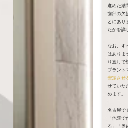
進めた結
歯部の欠
とにあり
たかを詳
なお、す
はありま
り直しで
プラント
安定させ
せていた
めます。
名古屋で
「他院で
る」「奥