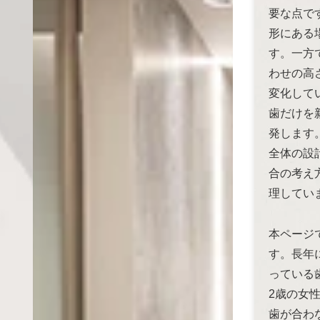
要な点で
形にある
す。一方
わせの高
変化して
歯だけを
発します
全体の設
合の考え
理してい
本ページ
す。長年
っている
2歳の女
歯が合わ