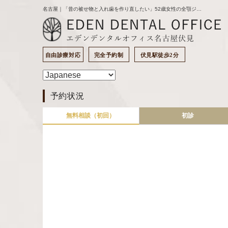
名古屋｜「昔の被せ物と入れ歯を作り直したい」52歳女性の全顎ジルコニアセラミック症例｜名古屋の歯医者｜エデンデンタルオフィスの審美補綴
自由診療対応
完全予約制
伏見駅徒歩2分
予約状況
無料相談（初回）
初診