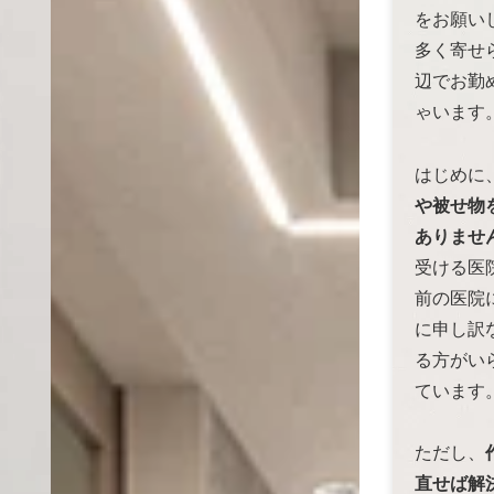
をお願い
多く寄せ
辺でお勤
ゃいます
はじめに
や被せ物
ありませ
受ける医
前の医院
に申し訳
る方がい
ています
ただし、
直せば解