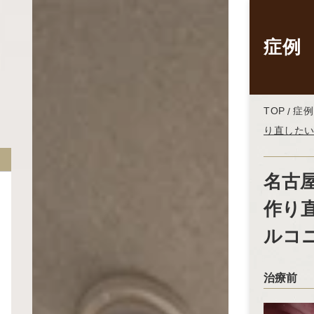
症例
TOP
症例
り直したい
名古
作り
ルコ
治療前