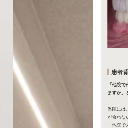
患者
「他院で
ますか」
当院には
が合わな
「他院で