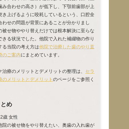
噛み合わせの高さ）が低下し、下顎前歯部が上
突き上げるように咬耗しているという、口腔全
合わせの問題が背景にあることが分かりまし
の被せ物ややり替えだけでは根本解決に至らな
できる状況でした。他院で入れた補綴物の作り
する当院の考え方は
他院で治療した歯のやり直
療のご案内
にまとめています。
ク治療のメリットとデメリットの整理は、
セラ
療のメリットとデメリット
のページをご参照く
まとめ
2歳 女性
他院の被せ物をやり替えたい、奥歯の入れ歯が