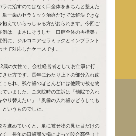
バラに治すのではなく口全体をきちんと整えた
、単一歯のセラミック治療だけでは解決できな
を抱えていらっしゃる方がおられます。今回ご
症例は、まさにそうした「口腔全体の再構築」
症例に、ジルコニアセラミックとインプラント
わせて対応したケースです。
52歳の女性で、会社経営者としてお仕事に打
てきた方です。長年にわたり上下の部分入れ歯
てこられ、残存歯のほとんどには他院で被せ物
れていました。ご来院時の主訴は「他院で入れ
をやり替えたい」「奥歯の入れ歯がどうしても
」というものでした。
査を進めていくと、単に被せ物の見た目だけの
なく、長年の臼歯部欠損によって咬合高径（上