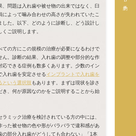
果、問題は入れ歯や被せ物の出来ではなく、臼
損によって噛み合わせの高さが失われていたこ
ました。以下、どのように診断し、どう設計し
しくご説明します。
べての方にこの規模の治療が必要になるわけで
せん。診断の結果、入れ歯の調整や部分的な作
対応できる症例も数多くあります。少数のイン
で入れ歯を安定させる
インプラントで入れ歯を
るという選択肢
もあります。まずは現状を診さ
だき、何が原因なのかをご説明することから始
セラミック治療を検討されている方の中には、
作った被せ物の色や形がバラバラで違和感があ
歯の部分入れ歯がどうしても合わない」「1本