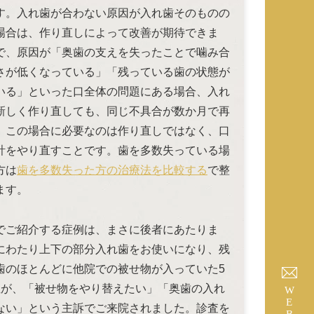
す。入れ歯が合わない原因が入れ歯そのものの
場合は、作り直しによって改善が期待できま
で、原因が「奥歯の支えを失ったことで噛み合
さが低くなっている」「残っている歯の状態が
いる」といった口全体の問題にある場合、入れ
新しく作り直しても、同じ不具合が数か月で再
。この場合に必要なのは作り直しではなく、口
計をやり直すことです。歯を多数失っている場
方は
歯を多数失った方の治療法を比較する
で整
ます。
でご紹介する症例は、まさに後者にあたりま
にわたり上下の部分入れ歯をお使いになり、残
歯のほとんどに他院での被せ物が入っていた5
性が、「被せ物をやり替えたい」「奥歯の入れ
WEB予約
ない」という主訴でご来院されました。診査を