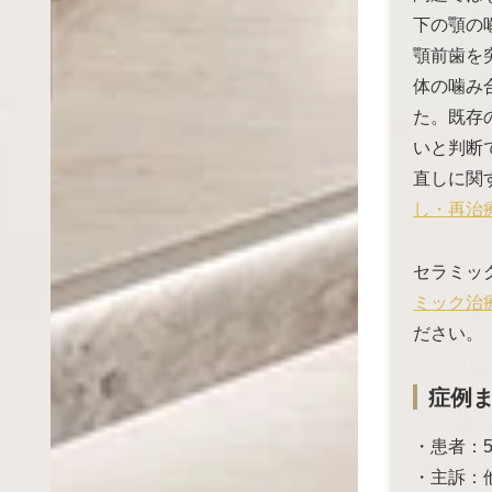
下の顎の
顎前歯を
体の噛み
た。既存
いと判断
直しに関
し・再治
セラミッ
ミック治
ださい。
症例
・患者：5
・主訴：