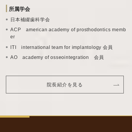
所属学会
日本補綴歯科学会
ACP american academy of prosthodontics memb
er
ITI international team
for implantology 会員
AO academy of
osseointegration 会員
院長紹介を見る